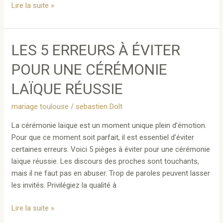
Les
Lire la suite »
5
erreurs
à
LES 5 ERREURS À ÉVITER
éviter
le
POUR UNE CÉRÉMONIE
jour
LAÏQUE RÉUSSIE
de
votre
mariage toulouse
/
sebastien Dolt
mariage
La cérémonie laïque est un moment unique plein d’émotion.
Pour que ce moment soit parfait, il est essentiel d’éviter
certaines erreurs. Voici 5 pièges à éviter pour une cérémonie
laïque réussie. Les discours des proches sont touchants,
mais il ne faut pas en abuser. Trop de paroles peuvent lasser
les invités. Privilégiez la qualité à
Les
Lire la suite »
5