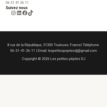
06 31 41 26 11
Suivez nous
Instagram
LinkedIn
Facebook
TikTok
8 rue de la République, 31300 Toulouse, France| Téléphone:
06-31-41-26-11 | Email: lespetitespepitesdj@gmail.com
Copyright © 2026 Les petites pépites DJ